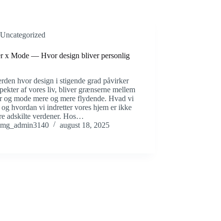
Uncategorized
r x Mode — Hvor design bliver personlig
erden hvor design i stigende grad påvirker
spekter af vores liv, bliver grænserne mellem
r og mode mere og mere flydende. Hvad vi
 og hvordan vi indretter vores hjem er ikke
re adskilte verdener. Hos…
mg_admin3140
august 18, 2025