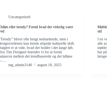
Uncategorized
Tidløs eller trendy? Forstå hvad der virkelig varer
Møble
ved
stil
“Trendy” bliver ofte brugt nedsættende, men i
I en v
designverdenen kan trends afspejle kulturelle skift.
alle a
Nøglen er at vide, hvad der holder i det lange løb.
møble
Hos Tim Designer brænder vi for at forstå
har på
balancen mellem det trendbaserede og det tidløse
længe
—…
mg_admin3140
august 18, 2025