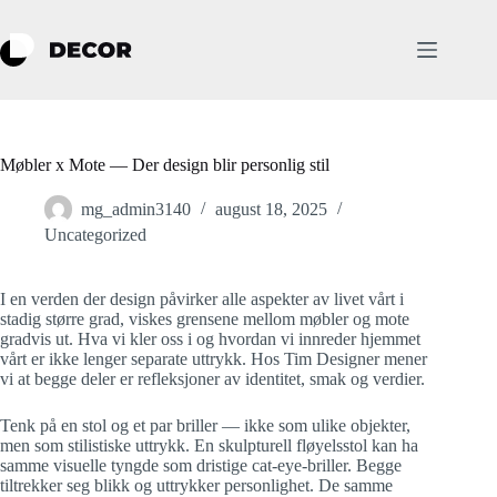
Hopp
til
innholdet
Møbler x Mote — Der design blir personlig stil
mg_admin3140
august 18, 2025
Uncategorized
I en verden der design påvirker alle aspekter av livet vårt i
stadig større grad, viskes grensene mellom møbler og mote
gradvis ut. Hva vi kler oss i og hvordan vi innreder hjemmet
vårt er ikke lenger separate uttrykk. Hos Tim Designer mener
vi at begge deler er refleksjoner av identitet, smak og verdier.
Tenk på en stol og et par briller — ikke som ulike objekter,
men som stilistiske uttrykk. En skulpturell fløyelsstol kan ha
samme visuelle tyngde som dristige cat-eye-briller. Begge
tiltrekker seg blikk og uttrykker personlighet. De samme