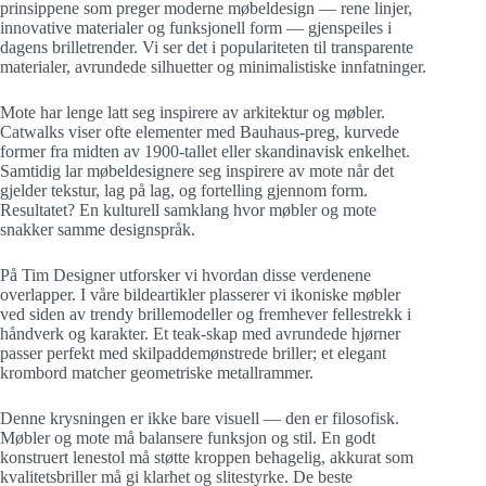
prinsippene som preger moderne møbeldesign — rene linjer,
innovative materialer og funksjonell form — gjenspeiles i
dagens brilletrender. Vi ser det i populariteten til transparente
materialer, avrundede silhuetter og minimalistiske innfatninger.
Mote har lenge latt seg inspirere av arkitektur og møbler.
Catwalks viser ofte elementer med Bauhaus-preg, kurvede
former fra midten av 1900-tallet eller skandinavisk enkelhet.
Samtidig lar møbeldesignere seg inspirere av mote når det
gjelder tekstur, lag på lag, og fortelling gjennom form.
Resultatet? En kulturell samklang hvor møbler og mote
snakker samme designspråk.
På Tim Designer utforsker vi hvordan disse verdenene
overlapper. I våre bildeartikler plasserer vi ikoniske møbler
ved siden av trendy brillemodeller og fremhever fellestrekk i
håndverk og karakter. Et teak-skap med avrundede hjørner
passer perfekt med skilpaddemønstrede briller; et elegant
krombord matcher geometriske metallrammer.
Denne krysningen er ikke bare visuell — den er filosofisk.
Møbler og mote må balansere funksjon og stil. En godt
konstruert lenestol må støtte kroppen behagelig, akkurat som
kvalitetsbriller må gi klarhet og slitestyrke. De beste