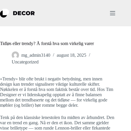
Hopp
til
innholdet
Tidløs eller trendy? Å forstå hva som virkelig varer
mg_admin3140
august 18, 2025
Uncategorized
«Trendy» blir ofte brukt i negativ betydning, men innen
design kan trender signalisere viktige kulturelle skifter.
Nøkkelen er å forstå hva som faktisk består over tid. Hos Tim
Designer er vi lidenskapelig opptatt av å finne balansen
mellom det trendbaserte og det tidløse — for virkelig gode
møbler (og briller) bør romme begge deler.
Tenk på den klassiske lenestolen fra midten av århundret. Den
var en trend en gang. Nå er den et ikon. Det samme gjelder
visse brilletype — som runde Lennon-briller eller firkantede