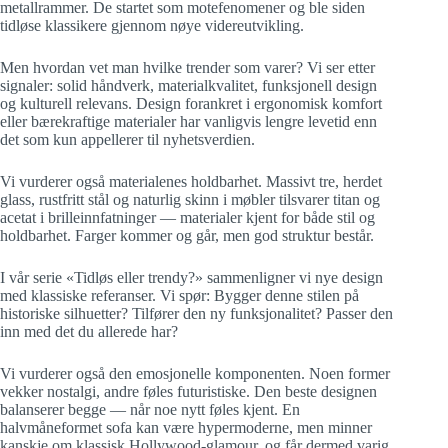
metallrammer. De startet som motefenomener og ble siden
tidløse klassikere gjennom nøye videreutvikling.
Men hvordan vet man hvilke trender som varer? Vi ser etter
signaler: solid håndverk, materialkvalitet, funksjonell design
og kulturell relevans. Design forankret i ergonomisk komfort
eller bærekraftige materialer har vanligvis lengre levetid enn
det som kun appellerer til nyhetsverdien.
Vi vurderer også materialenes holdbarhet. Massivt tre, herdet
glass, rustfritt stål og naturlig skinn i møbler tilsvarer titan og
acetat i brilleinnfatninger — materialer kjent for både stil og
holdbarhet. Farger kommer og går, men god struktur består.
I vår serie «Tidløs eller trendy?» sammenligner vi nye design
med klassiske referanser. Vi spør: Bygger denne stilen på
historiske silhuetter? Tilfører den ny funksjonalitet? Passer den
inn med det du allerede har?
Vi vurderer også den emosjonelle komponenten. Noen former
vekker nostalgi, andre føles futuristiske. Den beste designen
balanserer begge — når noe nytt føles kjent. En
halvmåneformet sofa kan være hypermoderne, men minner
kanskje om klassisk Hollywood-glamour, og får dermed varig